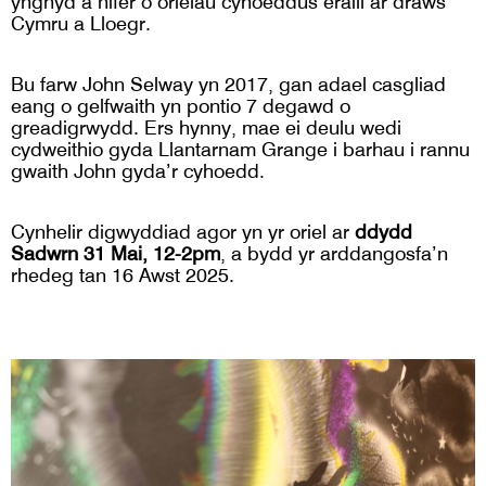
ynghyd â nifer o orielau cyhoeddus eraill ar draws
Cymru a Lloegr.
Bu farw John Selway yn 2017, gan adael casgliad
eang o gelfwaith yn pontio 7 degawd o
greadigrwydd. Ers hynny, mae ei deulu wedi
cydweithio gyda Llantarnam Grange i barhau i rannu
gwaith John gyda’r cyhoedd.
Cynhelir digwyddiad agor yn yr oriel ar
ddydd
Sadwrn 31 Mai, 12-2pm
, a bydd yr arddangosfa’n
rhedeg tan 16 Awst 2025.