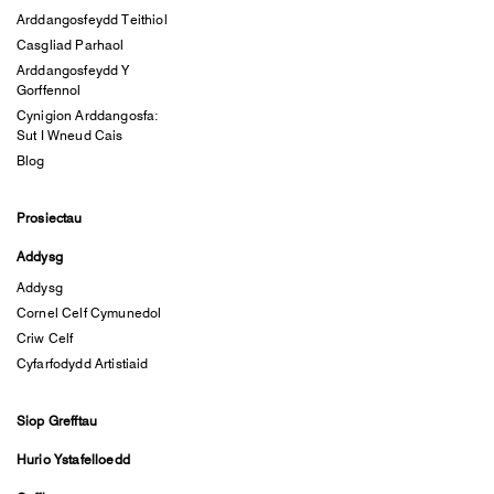
Arddangosfeydd Teithiol
Casgliad Parhaol
Arddangosfeydd Y
Gorffennol
Cynigion Arddangosfa:
Sut I Wneud Cais
Blog
Prosiectau
Addysg
Addysg
Cornel Celf Cymunedol
Criw Celf
Cyfarfodydd Artistiaid
Siop Grefftau
Hurio Ystafelloedd