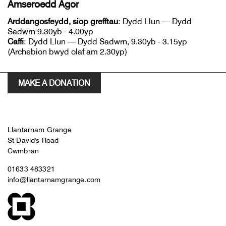
Amseroedd Agor
Arddangosfeydd, siop grefftau
: Dydd Llun — Dydd
Sadwrn 9.30yb - 4.00yp
Caffi
: Dydd Llun — Dydd Sadwrn, 9.30yb - 3.15yp
(Archebion bwyd olaf am 2.30yp)
MAKE A DONATION
Llantarnam Grange
St David's Road
Cwmbran
01633 483321
info@llantarnamgrange.com