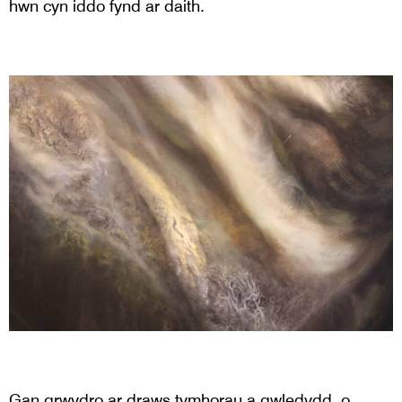
hwn cyn iddo fynd ar daith.
Gan grwydro ar draws tymhorau a gwledydd, o