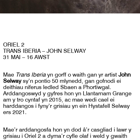
ORIEL 2
TRANS IBERIA – JOHN SELWAY
31 MAI – 16 AWST
Mae
Trans Iberia
yn gorff o waith gan yr artist
John
Selway
sy’n pontio 50 mlynedd, gan gofnodi ei
deithiau niferus ledled Sbaen a Phortiwgal.
Arddangoswyd y gyfres hon yn Llantarnam Grange
am y tro cyntaf yn 2015, ac mae wedi cael ei
harddangos i fyny’r grisiau yn ein Hystafell Selway
ers 2021.
Mae’r arddangosfa hon yn dod â’r casgliad i lawr y
grisiau i Oriel 2 a dyma’r cyfle olaf i weld y gwaith