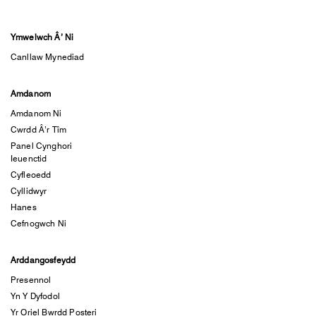
Ymwelwch Â’ Ni
Canllaw Mynediad
Amdanom
Amdanom Ni
Cwrdd Â’r Tîm
Panel Cynghori
Ieuenctid
Cyfleoedd
Cyllidwyr
Hanes
Cefnogwch Ni
Arddangosfeydd
Presennol
Yn Y Dyfodol
Yr Oriel Bwrdd Posteri