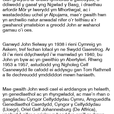
ddiwedd y gaeaf yng Ngwlad y Basg, i draethau
arfordir Môr yr Iwerydd ym Mhortiwgal, ac i
wastadeddau uchel yr Alpujarra, mae’r gwaith hwn
yn archwilio natur anwadal nifer o’r teithiau a’r
gwahanol ymatebion a greodd John ar wahanol
gamau o’i oes.
Ganwyd John Selway yn 1938 i rieni Cymreig yn
Askern, tref fechan lofaol yn ne Swydd Gaerefrog. Ar
ôl i’w rieni ddychwelyd i’w mamwlad yn 1940, bu
John yn byw ac yn gweithio yn Abertyleri. Rhwng
1953 a 1957, astudiodd yng Ngholeg Celf
Casnewydd lle cafodd ei addysgu gan Tom Rathmell
a lle dechreuodd ymddiddori mewn haniaeth.
Mae gwaith John wedi cael ei arddangos yn helaeth,
yn genedlaethol ac yn rhyngwladol, ac mae’n rhan o
gasgliadau Cyngor Celfyddydau Cymru, Amgueddfa
Genedlaethol Caerdydd, Cyngor y Celfyddydau
(Lloegr), Oriel Gelf Johannesburg (De Affrica),